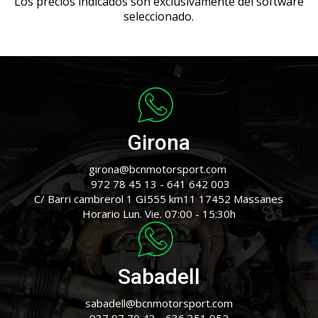
Los precios indicados son exclusivamente del software
seleccionado.
Girona
girona@bcnmotorsport.com 
 972 78 45 13 - 641 642 003
C/ Barri cambrerol 1 GI555 km11 17452 Massanes
Horario Lun. Vie. 07:00 - 15:30h
Sabadell
sabadell@bcnmotorsport.com
937 97 70 43 - 636 351 952